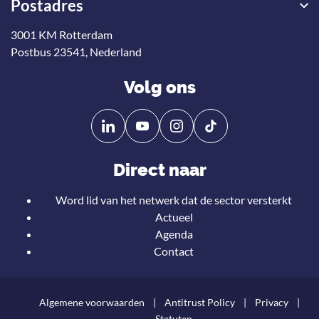
Postadres
3001 KM Rotterdam
Postbus 23541, Nederland
Volg ons
Volg
Volg
ons
ons
op
op
Direct naar
Linkedin
YouTube
Word lid van het netwerk dat de sector versterkt
Actueel
Agenda
Contact
Algemene voorwaarden
Antitrust Policy
Privacy
Statuten