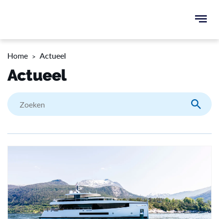
Ope
men
u
Home
Actueel
ken
Actueel
Zoeke