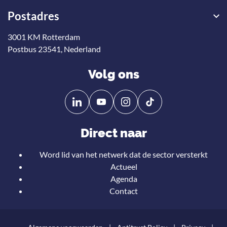
Postadres
3001 KM Rotterdam
Postbus 23541, Nederland
Volg ons
Volg
Volg
ons
ons
op
op
Direct naar
Linkedin
YouTube
Word lid van het netwerk dat de sector versterkt
Actueel
Agenda
Contact