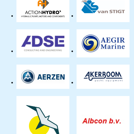
Action-
ADS
Hydro
van
BV
STIGT
ADSE
AEGIR-
Marine
BV
Aerzen
Akerboom
Nederland
Yacht
BV
Equipment
AlbatrosDigital
Albcon
BV