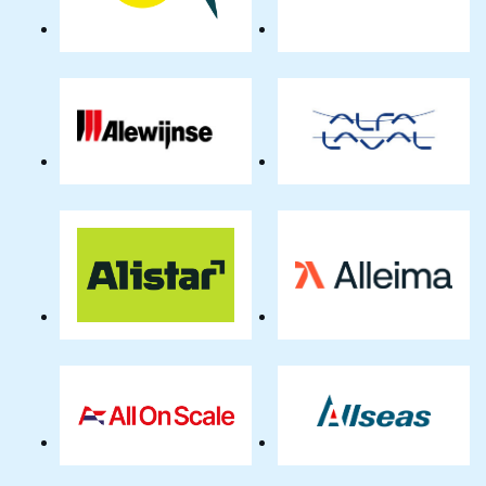
Alewijnse
Alfa
Netherlands
Laval
BV
Benelux
BV
Alistar
Alleima
AllOnScale
Allseas
B.V.
Engineering
BV