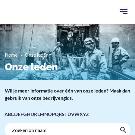
Ope
men
u
ken
Home
Onze leden
Onze leden
Wil je meer informatie over één van onze leden? Maak dan
gebruik van onze bedrijvengids.
A
B
C
D
E
F
G
H
I
J
K
L
M
N
O
P
Q
R
S
T
U
V
W
X
Y
Z
Zoek
Zoek
op