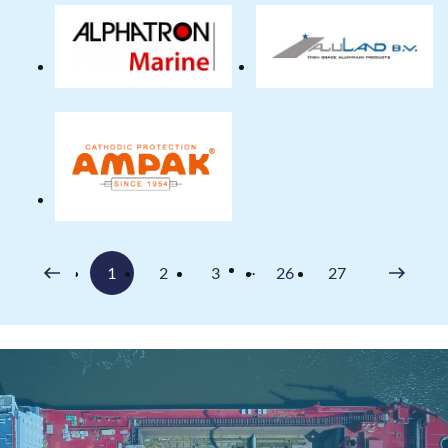
Alphatron
Aluland
Marine
BV
BV
Ampak
BV
Volgende
...
1
2
3
26
27
Vorige