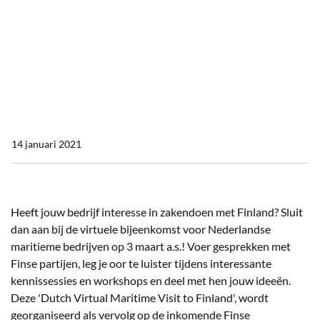
Aanmelden vanaf nu
mogelijk voor 'Dutch
Virtual Maritime Visit to
Finland' op 3 maart a.s.
14 januari 2021
Heeft jouw bedrijf interesse in zakendoen met Finland? Sluit
dan aan bij de virtuele bijeenkomst voor Nederlandse
maritieme bedrijven op 3 maart a.s.! Voer gesprekken met
Finse partijen, leg je oor te luister tijdens interessante
kennissessies en workshops en deel met hen jouw ideeën.
Deze 'Dutch Virtual Maritime Visit to Finland', wordt
georganiseerd als vervolg op de inkomende Finse