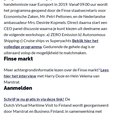
handelsmissie naar Europort in 2019. Vanaf 09.00 uur wordt
het programma geopend door de Finse staatsecretaris voor
Economische Zaken, Mr. Petri Peltonen, en de Nederlandse
ambassadeur Mrs. Desirée Kopmels. Direct daarna start een
CEO panel discussie waarna je kunt kiezen uit deelname aan
de volgende workshops: a) ZERO Emission b) Autonomous
Shipping c) Cruise ships vs Superyachts
Bekijk hier het
volledige programma
. Gedurende de gehele dag is er
uiteraard volop de mogelijkheid te matchmaken.
Finse markt
Meer achtergrondinformatie lezen over de Finse markt?
Lees
hier het interview
met Harry Doze en Hein Velema van
Marstrat.
Aanmelden
Schrijf je nu gratis in via deze link!
De
Dutch
V
irtual
M
aritime
V
isit to Finland
wordt georganiseerd
door Marstrat en Business Finland, in samenwerking met