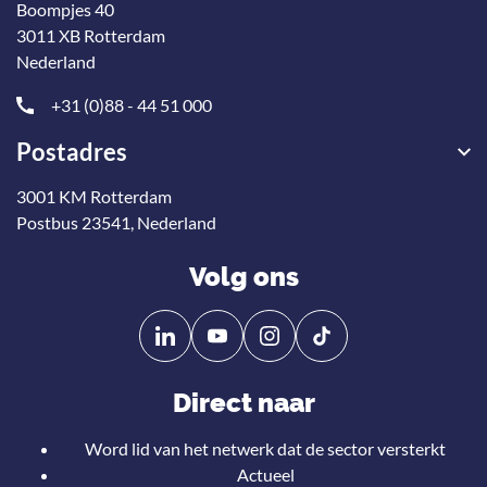
Boompjes 40
3011 XB Rotterdam
Nederland
+31 (0)88 - 44 51 000
Postadres
3001 KM Rotterdam
Postbus 23541, Nederland
Volg ons
Volg
Volg
ons
ons
op
op
Direct naar
Linkedin
YouTube
Word lid van het netwerk dat de sector versterkt
Actueel