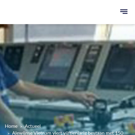
Ope
men
u
ken
Home
Actueel
Alewijnse Vietnam viert vijftienjarig bestaan met 150