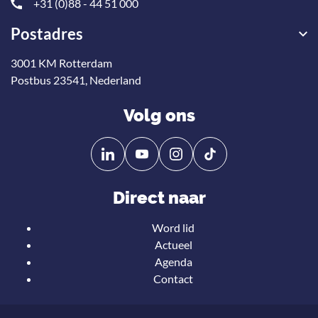
+31 (0)88 - 44 51 000
Postadres
3001 KM Rotterdam
Postbus 23541, Nederland
Volg ons
Volg
Volg
ons
ons
op
op
Direct naar
Linkedin
YouTube
Word lid
Actueel
Agenda
Contact