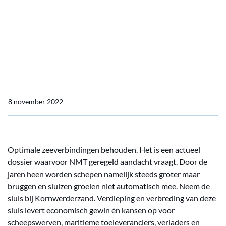
Beluister NMT's Maritieme
Podcast over de sluis bij
Kornwerderzand met
Sijbrand de Vries
8 november 2022
Optimale zeeverbindingen behouden. Het is een actueel
dossier waarvoor NMT geregeld aandacht vraagt. Door de
jaren heen worden schepen namelijk steeds groter maar
bruggen en sluizen groeien niet automatisch mee. Neem de
sluis bij Kornwerderzand. Verdieping en verbreding van deze
sluis levert economisch gewin én kansen op voor
scheepswerven, maritieme toeleveranciers, verladers en