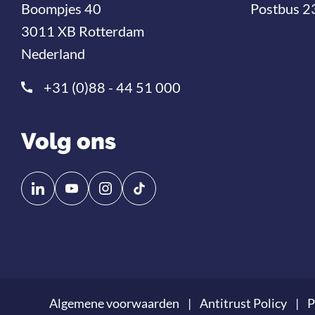
Boompjes 40
Postbus 2
3011 XB Rotterdam
Nederland
+31 (0)88 - 44 51 000
Volg ons
Volg
Volg
ons
ons
op
op
Linkedin
YouTube
Algemene voorwaarden
Antitrust Policy
P