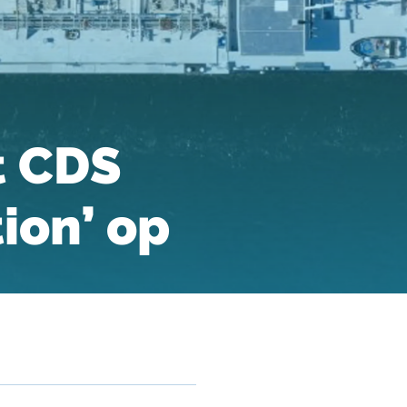
t CDS
ion’ op