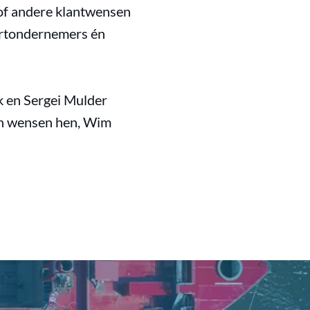
s of andere klantwensen
aartondernemers én
k en Sergei Mulder
en wensen hen, Wim