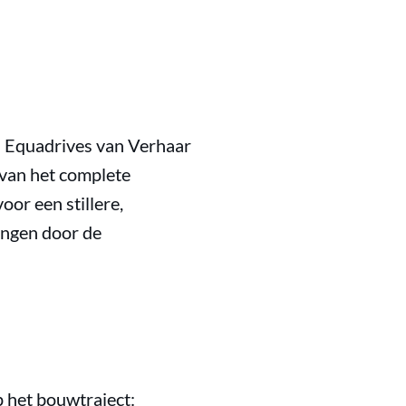
n Equadrives van Verhaar
 van het complete
or een stillere,
angen door de
 het bouwtraject: