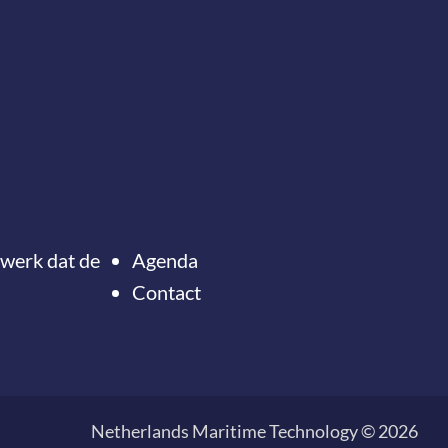
twerk dat de
Agenda
Contact
Onze nieuwsbrief
Ter
ontvangen?
naar
de
Netherlands Maritime Technology © 2026