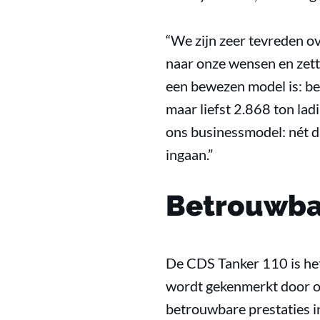
“We zijn zeer tevreden o
naar onze wensen en zett
een bewezen model is: bet
maar liefst 2.868 ton lad
ons businessmodel: nét da
ingaan.”
Betrouwba
De CDS Tanker 110 is het
wordt gekenmerkt door on
betrouwbare prestaties i