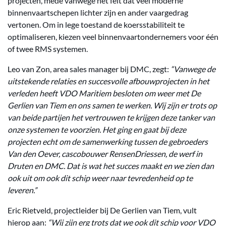
projecten, mede vanwege het feit dat veel moderne
binnenvaartschepen lichter zijn en ander vaargedrag
vertonen. Om in lege toestand de koersstabiliteit te
optimaliseren, kiezen veel binnenvaartondernemers voor één
of twee RMS systemen.
Leo van Zon, area sales manager bij DMC, zegt:
“Vanwege de
uitstekende relaties en succesvolle afbouwprojecten in het
verleden heeft VDO Maritiem besloten om weer met De
Gerlien van Tiem en ons samen te werken. Wij zijn er trots op
van beide partijen het vertrouwen te krijgen deze tanker van
onze systemen te voorzien. Het ging en gaat bij deze
projecten echt om de samenwerking tussen de gebroeders
Van den Oever, cascobouwer RensenDriessen, de werf in
Druten en DMC. Dat is wat het succes maakt en we zien dan
ook uit om ook dit schip weer naar tevredenheid op te
leveren.”
Eric Rietveld, projectleider bij De Gerlien van Tiem, vult
hierop aan:
“Wij zijn erg trots dat we ook dit schip voor VDO