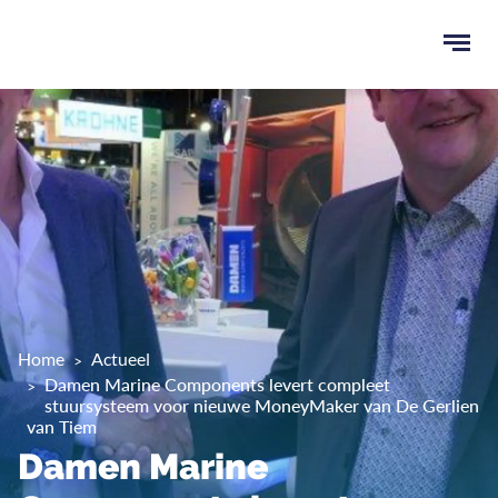
Ope
men
u
ken
Home
Actueel
Damen Marine Components levert compleet
stuursysteem voor nieuwe MoneyMaker van De Gerlien
van Tiem
Damen Marine