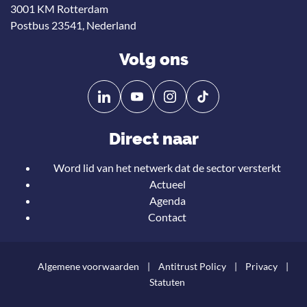
3001 KM Rotterdam
Postbus 23541, Nederland
Volg ons
Volg
Volg
ons
ons
op
op
Direct naar
Linkedin
YouTube
Word lid van het netwerk dat de sector versterkt
Actueel
Agenda
Contact
Algemene voorwaarden
Antitrust Policy
Privacy
Statuten