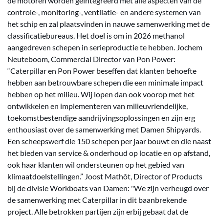
de motoren worden geïntegreerd met alle aspecten van de
controle-, monitoring-, ventilatie- en andere systemen van
het schip en zal plaatsvinden in nauwe samenwerking met de
classificatiebureaus. Het doel is om in 2026 methanol
aangedreven schepen in serieproductie te hebben. Jochem
Neuteboom, Commercial Director van Pon Power:
“Caterpillar en Pon Power beseffen dat klanten behoefte
hebben aan betrouwbare schepen die een minimale impact
hebben op het milieu. Wij lopen dan ook voorop met het
ontwikkelen en implementeren van milieuvriendelijke,
toekomstbestendige aandrijvingsoplossingen en zijn erg
enthousiast over de samenwerking met Damen Shipyards.
Een scheepswerf die 150 schepen per jaar bouwt en die naast
het bieden van service & onderhoud op locatie en op afstand,
ook haar klanten wil ondersteunen op het gebied van
klimaatdoelstellingen.” Joost Mathôt, Director of Products
bij de divisie Workboats van Damen: "We zijn verheugd over
de samenwerking met Caterpillar in dit baanbrekende
project. Alle betrokken partijen zijn erbij gebaat dat de