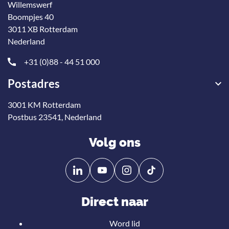
Willemswerf
Boompjes 40
3011 XB Rotterdam
Nederland
+31 (0)88 - 44 51 000
Postadres
3001 KM Rotterdam
Postbus 23541, Nederland
Volg ons
Volg
Volg
ons
ons
op
op
Direct naar
Linkedin
YouTube
Word lid