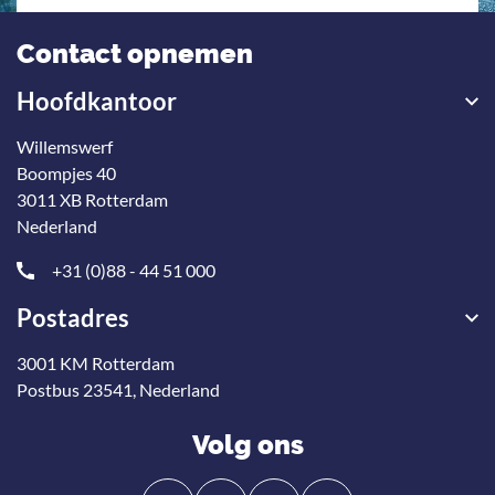
Contact opnemen
Hoofdkantoor
Willemswerf
Boompjes 40
3011 XB Rotterdam
Nederland
+31 (0)88 - 44 51 000
Postadres
3001 KM Rotterdam
Postbus 23541, Nederland
Volg ons
Volg
Volg