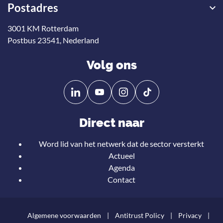
Postadres
3001 KM Rotterdam
Postbus 23541, Nederland
Volg ons
Volg
Volg
ons
ons
op
op
Direct naar
Linkedin
YouTube
Word lid van het netwerk dat de sector versterkt
Actueel
Agenda
Contact
Algemene voorwaarden
Antitrust Policy
Privacy