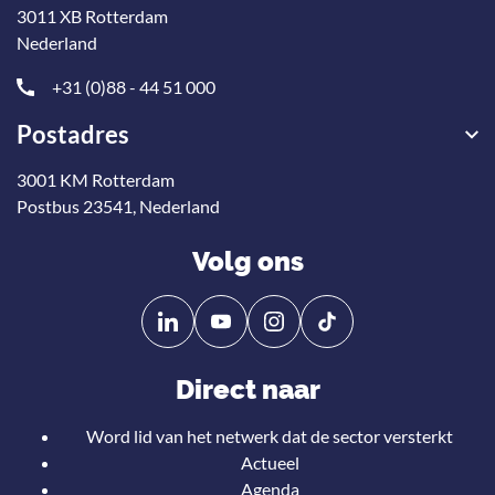
3011 XB Rotterdam
Nederland
+31 (0)88 - 44 51 000
Postadres
3001 KM Rotterdam
Postbus 23541, Nederland
Volg ons
Volg
Volg
ons
ons
op
op
Direct naar
Linkedin
YouTube
Word lid van het netwerk dat de sector versterkt
Actueel
Agenda