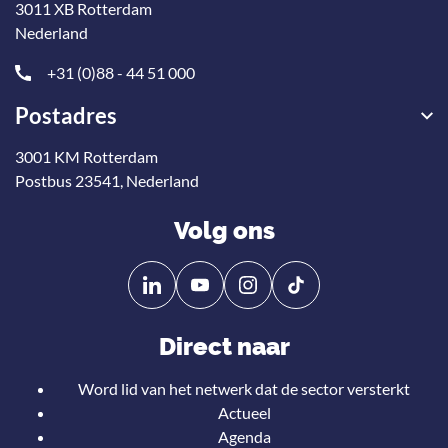
3011 XB Rotterdam
Nederland
+31 (0)88 - 44 51 000
Postadres
3001 KM Rotterdam
Postbus 23541, Nederland
Volg ons
Volg
Volg
ons
ons
op
op
Direct naar
Linkedin
YouTube
Word lid van het netwerk dat de sector versterkt
Actueel
Agenda