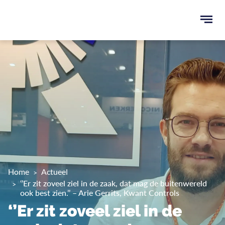
Ope
men
u
ken
Home
Actueel
‘’Er zit zoveel ziel in de zaak, dat mag de buitenwereld
ook best zien.’’ – Arie Gerrits, Kwant Controls
‘’Er zit zoveel ziel in de