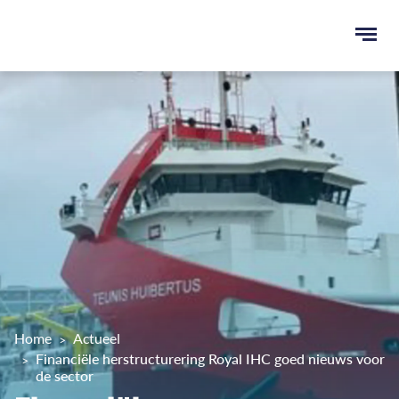
Ope
men
u
ken
Home
Actueel
Financiële herstructurering Royal IHC goed nieuws voor
de sector