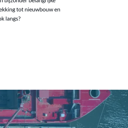
n bijzonder belangrijke
rekking tot nieuwbouw en
ok langs?