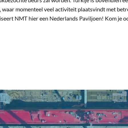
ukbezochte beurs zal worden. Turkije is bovendien ee
waar momenteel veel activiteit plaatsvindt met bet
seert NMT hier een Nederlands Paviljoen! Kom je o