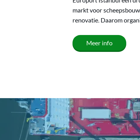
Europort Istanbul een dr
markt voor scheepsbouw, 
renovatie. Daarom organi
Meer info