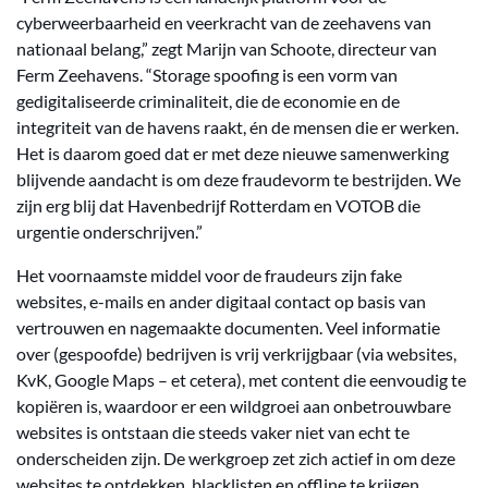
cyberweerbaarheid en veerkracht van de zeehavens van
nationaal belang,” zegt Marijn van Schoote, directeur van
Ferm Zeehavens. “Storage spoofing is een vorm van
gedigitaliseerde criminaliteit, die de economie en de
integriteit van de havens raakt, én de mensen die er werken.
Het is daarom goed dat er met deze nieuwe samenwerking
blijvende aandacht is om deze fraudevorm te bestrijden. We
zijn erg blij dat Havenbedrijf Rotterdam en VOTOB die
urgentie onderschrijven.”
Het voornaamste middel voor de fraudeurs zijn fake
websites, e-mails en ander digitaal contact op basis van
vertrouwen en nagemaakte documenten. Veel informatie
over (gespoofde) bedrijven is vrij verkrijgbaar (via websites,
KvK, Google Maps – et cetera), met content die eenvoudig te
kopiëren is, waardoor er een wildgroei aan onbetrouwbare
websites is ontstaan die steeds vaker niet van echt te
onderscheiden zijn. De werkgroep zet zich actief in om deze
websites te ontdekken, blacklisten en offline te krijgen.