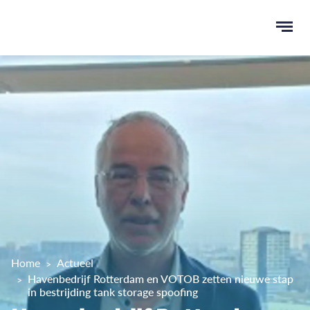
Ope
men
u
ken
Home
Actueel
Havenbedrijf Rotterdam en VOTOB zetten nieuwe stap
in bestrijding tank storage spoofing