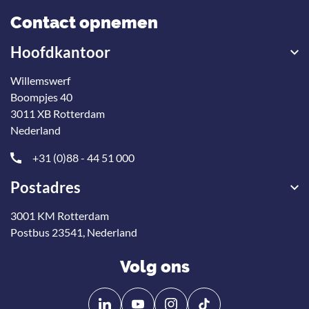
Contact opnemen
Hoofdkantoor
Willemswerf
Boompjes 40
3011 XB Rotterdam
Nederland
+31 (0)88 - 44 51 000
Postadres
3001 KM Rotterdam
Postbus 23541, Nederland
Volg ons
Volg
Volg