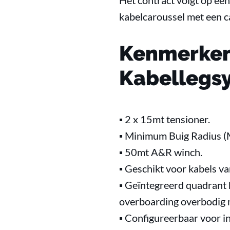
Het contract volgt op ee
kabelcaroussel met een c
Kenmerken
Kabellegs
▪ 2 x 15mt tensioner.
▪ Minimum Buig Radius 
▪ 50mt A&R winch.
▪ Geschikt voor kabels 
▪ Geïntegreerd quadrant 
overboarding overbodig 
▪ Configureerbaar voor in