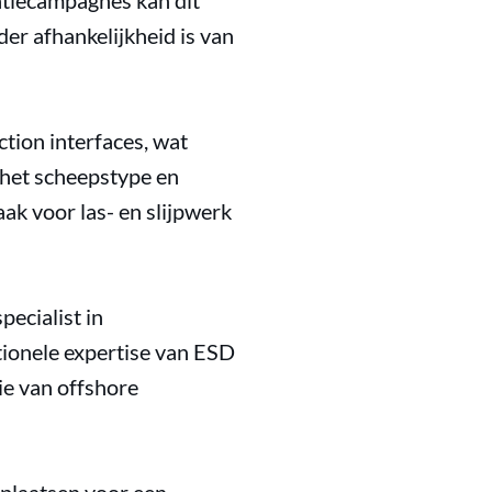
atiecampagnes kan dit
er afhankelijkheid is van
tion interfaces, wat
p het scheepstype en
aak voor las- en slijpwerk
ecialist in
tionele expertise van ESD
ie van offshore