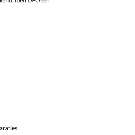
tekend, toen DFO een
r
araties.