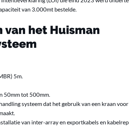
n intentieverklaring (LOI) die eind 2023 werd onder
apaciteit van 3.000mt bestelde.
 van het Huisman
ysteem
(MBR) 5m.
van 50mm tot 500mm.
handling systeem dat het gebruik van een kraan voo
maakt.
stallatie van inter-array en exportkabels en kabelrep