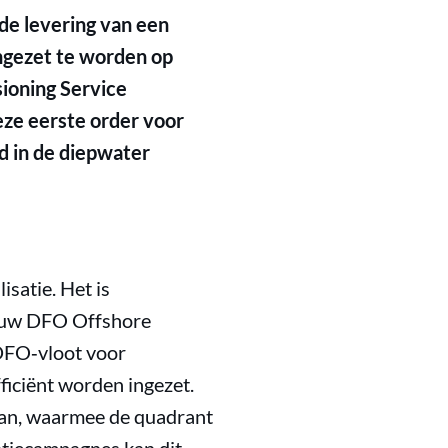
de levering van een
ngezet te worden op
ioning Service
ze eerste order voor
d in de diepwater
isatie. Het is
bouw DFO Offshore
 DFO‑vloot voor
iciënt worden ingezet.
man, waarmee de quadrant