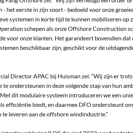
 Fang Offshore zei: “Wij zijn verheugd een order te
 het eerste in zijn soort - bedoeld voor onze groeiend
eve systemen in korte tijd te kunnen mobiliseren op 
peration schepen als onze Offshore Construction sc
de voor onze klanten. Het garandeert bovendien dat 
temen beschikbaar zijn, geschikt voor de uitdagen
ial Director APAC bij Huisman zei: “Wij zijn er tro
 te ondersteunen in deze volgende stap van hun ambi
. Met dit modulaire systeem introduceren we een uni
t als efficiëntie biedt, en daarmee DFO ondersteunt 
 te leveren aan de offshore windindustrie.”