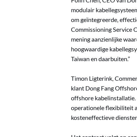
Polin Chen, CEO van Dong
modulair kabellegsysteem -
om geïntegreerde, effecti
Commissioning Service O
mening aanzienlijke waar
hoogwaardige kabellegsys
Taiwan en daarbuiten.”
Timon Ligterink, Commerc
klant Dong Fang Offshore
offshore kabelinstallatie
operationele flexibilitei
kosteneffectieve diensten