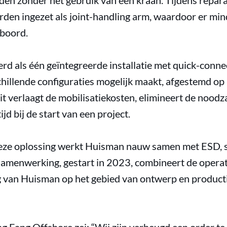
en zonder het gebruik van een kraan. Tijdens repar
den ingezet als joint-handling arm, waardoor er mind
 boord.
d als één geïntegreerde installatie met quick-connec
schillende configuraties mogelijk maakt, afgestemd o
it verlaagt de mobilisatiekosten, elimineert de noodz
ijd bij de start van een project.
deze oplossing werkt Huisman nauw samen met ESD, sp
samenwerking, gestart in 2023, combineert de opera
g van Huisman op het gebied van ontwerp en product