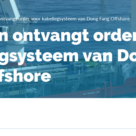
ntvangt order voor kabellegsysteem van Dong Fang Offshore
 ontvangt order
egsysteem van D
fshore