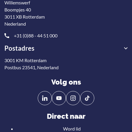
Willemswerf
Boompjes 40
3011 XB Rotterdam
Nederland
+31 (0)88 - 44 51 000
Postadres
3001 KM Rotterdam
Postbus 23541, Nederland
Volg ons
Volg
Volg
ons
ons
op
op
Direct naar
Linkedin
YouTube
Word lid