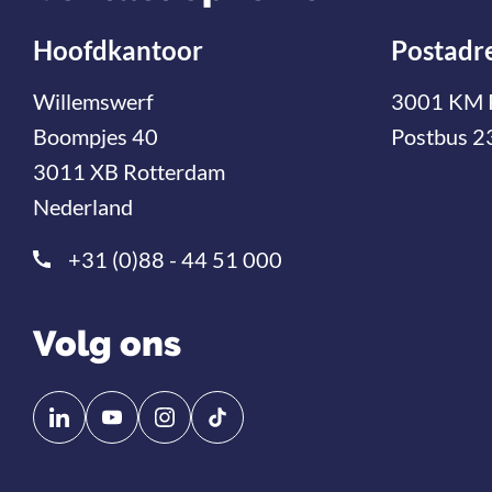
Hoofdkantoor
Postadr
Willemswerf
3001 KM 
Boompjes 40
Postbus 2
3011 XB Rotterdam
Nederland
+31 (0)88 - 44 51 000
Volg ons
Volg
Volg
ons
ons
op
op