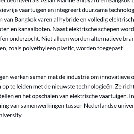
t bedrijven als Asian Marine Shipyard en Bangkok Do
sievrije vaartuigen en integreert duurzame technolo
n van Bangkok varen al hybride en volledig elektrisc
oten en kanaalboten. Naast elektrische schepen wor
en onderzocht. Niet alleen worden alternatieve bra
en, zoals polyethyleen plastic, worden toegepast.
ngen werken samen met de industrie om innovatieve o
 op te leiden met de nieuwste technologieën. Ze rich
ellen en het opschalen van elektrische vaartuigen. I
ing van samenwerkingen tussen Nederlandse univers
niversity.