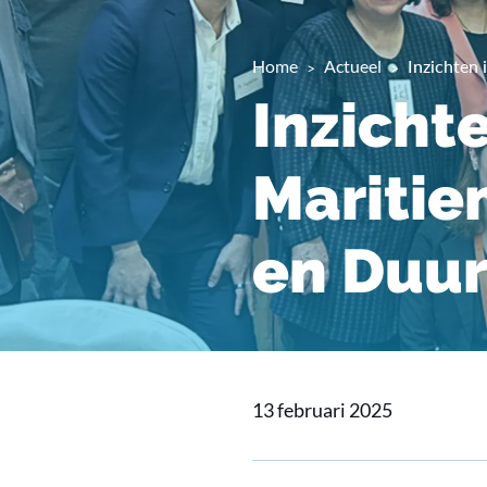
Home
Actueel
Inzichten 
Inzicht
Maritie
en Duu
13 februari 2025