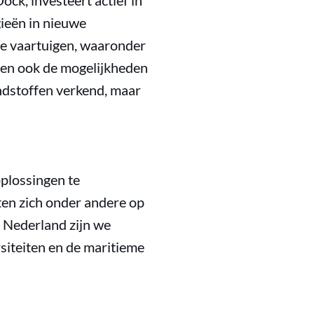
ck, investeert actief in
gieën in nieuwe
he vaartuigen, waaronder
den ook de mogelijkheden
ndstoffen verkend, maar
plossingen te
ten zich onder andere op
n Nederland zijn we
iteiten en de maritieme