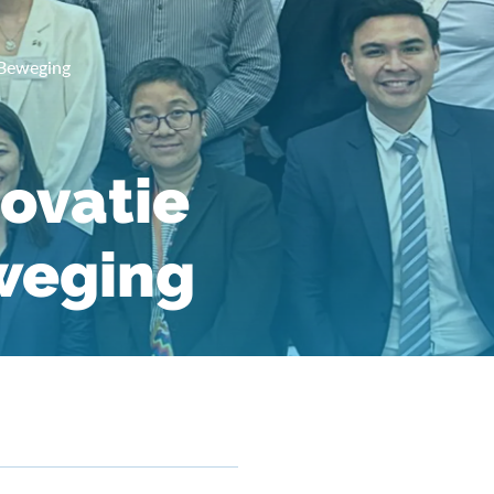
 Beweging
novatie
weging