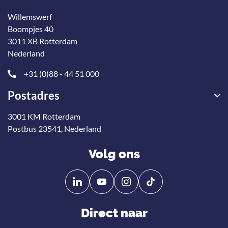
Willemswerf
Boompjes 40
3011 XB Rotterdam
Nederland
+31 (0)88 - 44 51 000
Postadres
3001 KM Rotterdam
Postbus 23541, Nederland
Volg ons
Volg
Volg
ons
ons
op
op
Direct naar
Linkedin
YouTube