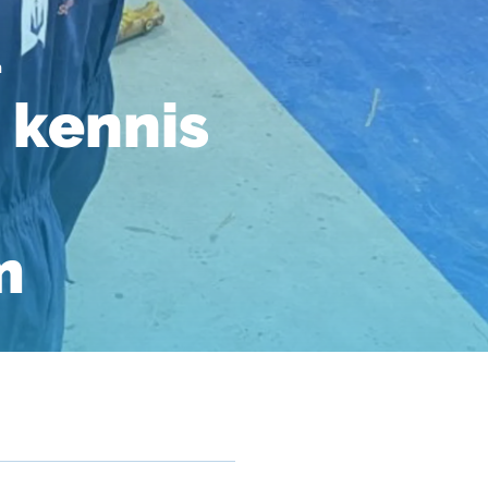
m
 kennis
m