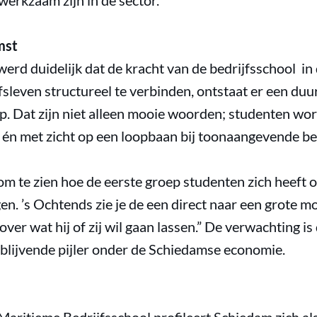
 werkzaam zijn in de sector.
mst
erd duidelijk dat de kracht van de bedrijfsschool in
fsleven structureel te verbinden, ontstaat er een du
. Dat zijn niet alleen mooie woorden; studenten wor
k én met zicht op een loopbaan bij toonaangevende bed
om te zien hoe de eerste groep studenten zich heeft 
en. ’s Ochtends zie je de een direct naar een grote mo
ver wat hij of zij wil gaan lassen.” De verwachting is
en blijvende pijler onder de Schiedamse economie.