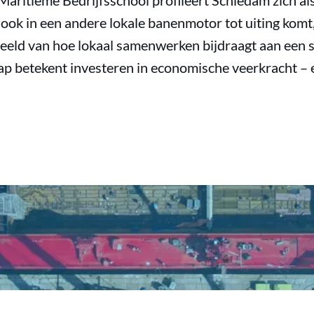
 Maritieme Bedrijfsschool profileert Schiedam zich a
t ook in een andere lokale banenmotor tot uiting komt
beeld van hoe lokaal samenwerken bijdraagt aan een 
p betekent investeren in economische veerkracht – 