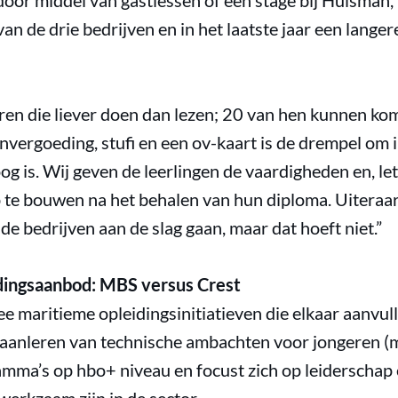
door middel van gastlessen of een stage bij Huisman,
van de drie bedrijven en in het laatste jaar een langere
geren die liever doen dan lezen; 20 van hen kunnen kom
vergoeding, stufi en een ov-kaart is de drempel om in
og is. Wij geven de leerlingen de vaardigheden en, let
 te bouwen na het behalen van hun diploma. Uiteraar
 bedrijven aan de slag gaan, maar dat hoeft niet.”
idingsaanbod: MBS versus Crest
ee maritieme opleidingsinitiatieven die elkaar aanvul
 aanleren van technische ambachten voor jongeren (
mma’s op hbo+ niveau en focust zich op leiderschap 