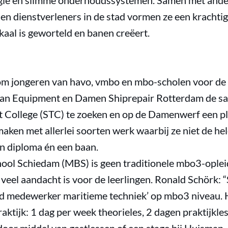
gie en slimme onderhoudssystemen. Samen met andere
en dienstverleners in de stad vormen ze een krachtig
okaal is geworteld en banen creëert.
m jongeren van havo, vmbo en mbo-scholen voor de s
man Equipment en Damen Shiprepair Rotterdam de s
 College (STC) te zoeken en op de Damenwerf een pl
aken met allerlei soorten werk waarbij ze niet de he
een diploma én een baan.
ool Schiedam (MBS) is geen traditionele mbo3-opleid
 veel aandacht is voor de leerlingen. Ronald Schörk: 
und medewerker maritieme techniek’ op mbo3 niveau
raktijk: 1 dag per week theorieles, 2 dagen praktijkle