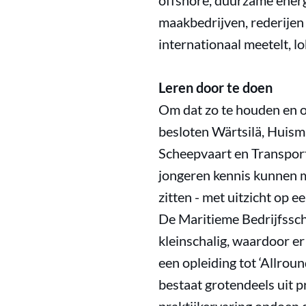
offshore, duurzame ener
maakbedrijven, rederijen 
internationaal meetelt, l
Leren door te doen
Om dat zo te houden en o
besloten Wärtsilä, Huis
Scheepvaart en Transport
jongeren kennis kunnen m
zitten - met uitzicht op 
De Maritieme Bedrijfssch
kleinschalig, waardoor er
een opleiding tot ‘Allro
bestaat grotendeels uit p