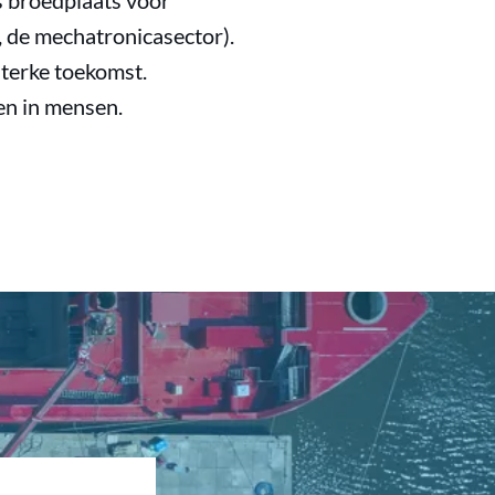
ls broedplaats voor
, de mechatronicasector).
sterke toekomst.
en in mensen.