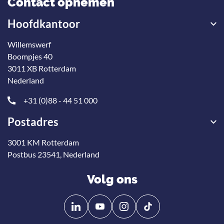
Contact opnemen
Hoofdkantoor
Willemswerf
Boompjes 40
3011 XB Rotterdam
Nederland
+31 (0)88 - 44 51 000
Postadres
3001 KM Rotterdam
Postbus 23541, Nederland
Volg ons
Volg
Volg
ons
ons