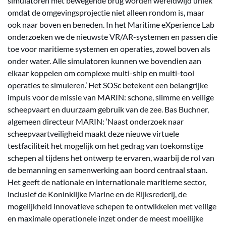
simulatoren met bewegende brug worden wereldwijd uniek
omdat de omgevingsprojectie niet alleen rondom is, maar
ook naar boven en beneden. In het Maritime eXperience Lab
onderzoeken we de nieuwste VR/AR-systemen en passen die
toe voor maritieme systemen en operaties, zowel boven als
onder water. Alle simulatoren kunnen we bovendien aan
elkaar koppelen om complexe multi-ship en multi-tool
operaties te simuleren.’ Het SOSc betekent een belangrijke
impuls voor de missie van MARIN: schone, slimme en veilige
scheepvaart en duurzaam gebruik van de zee. Bas Buchner,
algemeen directeur MARIN: ‘Naast onderzoek naar
scheepvaartveiligheid maakt deze nieuwe virtuele
testfaciliteit het mogelijk om het gedrag van toekomstige
schepen al tijdens het ontwerp te ervaren, waarbij de rol van
de bemanning en samenwerking aan boord centraal staan.
Het geeft de nationale en internationale maritieme sector,
inclusief de Koninklijke Marine en de Rijksrederij, de
mogelijkheid innovatieve schepen te ontwikkelen met veilige
en maximale operationele inzet onder de meest moeilijke