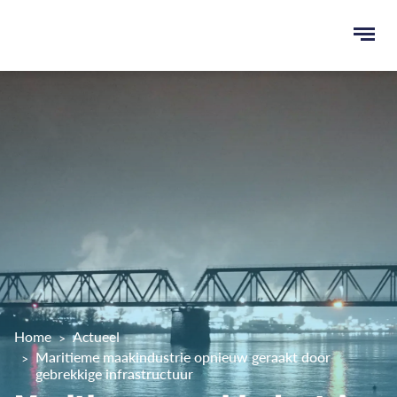
Ope
men
u
ken
Home
Actueel
Maritieme maakindustrie opnieuw geraakt door
gebrekkige infrastructuur