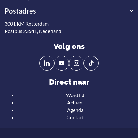
Postadres
3001 KM Rotterdam
Postbus 23541, Nederland
Volg ons
Volg
Volg
ons
ons
op
op
Direct naar
Linkedin
YouTube
Word lid
Actueel
Agenda
Contact