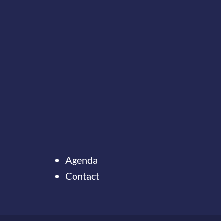
Agenda
Contact
Ter
naar