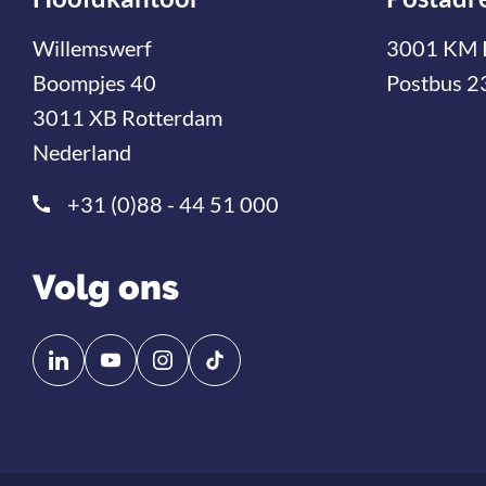
Willemswerf
3001 KM 
Boompjes 40
Postbus 2
3011 XB Rotterdam
Nederland
+31 (0)88 - 44 51 000
Volg ons
Volg
Volg
ons
ons
op
op
Linkedin
YouTube