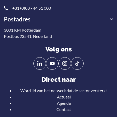
+31 (0)88 - 44 51 000
Postadres
3001 KM Rotterdam
Postbus 23541, Nederland
Volg ons
Volg
Volg
ons
ons
op
op
Direct naar
Linkedin
YouTube
Word lid van het netwerk dat de sector versterkt
Actueel
Agenda
Contact