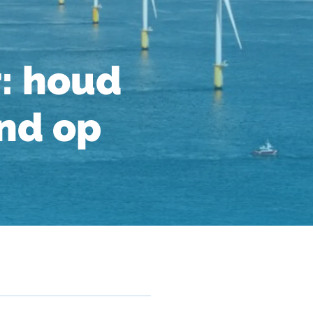
r: houd
ind op