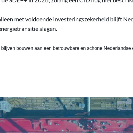
a de SDE++ in 2026, zolang een CfD nog niet beschikb
alleen met voldoende investeringszekerheid blijft Ne
nergietransitie slagen.
 blijven bouwen aan een betrouwbare en schone Nederlandse 