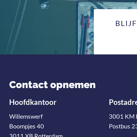
BLIJ
Contact opnemen
Hoofdkantoor
Postadr
Willemswerf
3001 KM 
Boompjes 40
Postbus 2
3011 XB Rotterdam