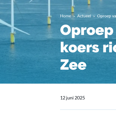
Home
Actueel
Oproep va
Oproep 
koers r
Zee
12 juni 2025