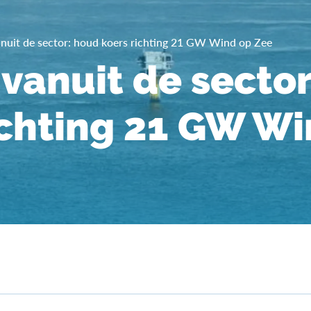
nuit de sector: houd koers richting 21 GW Wind op Zee
vanuit de secto
ichting 21 GW W