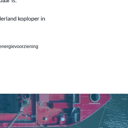
aar is.
derland koploper in
energievoorziening