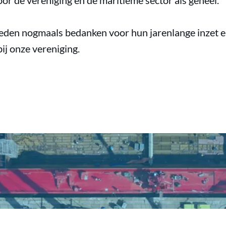
or de vereniging en de maritieme sector als geheel.
leden nogmaals bedanken voor hun jarenlange inzet en
ij onze vereniging.