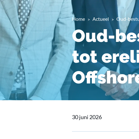
Home
Actueel
Oud-bestu
Oud-be
tot ere
Offshor
30 juni 2026