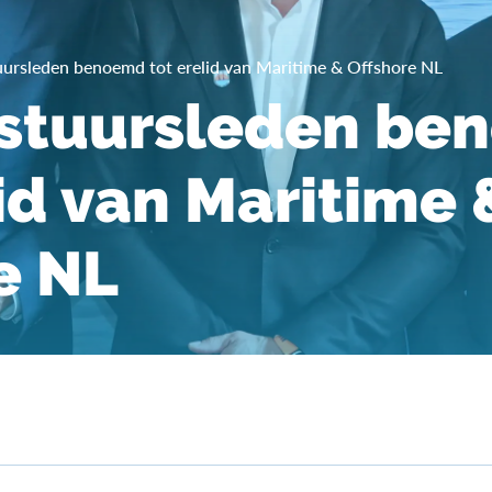
ursleden benoemd tot erelid van Maritime & Offshore NL
stuursleden be
lid van Maritime 
e NL