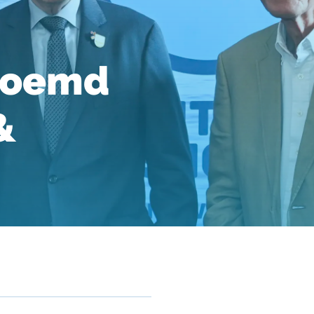
noemd
&