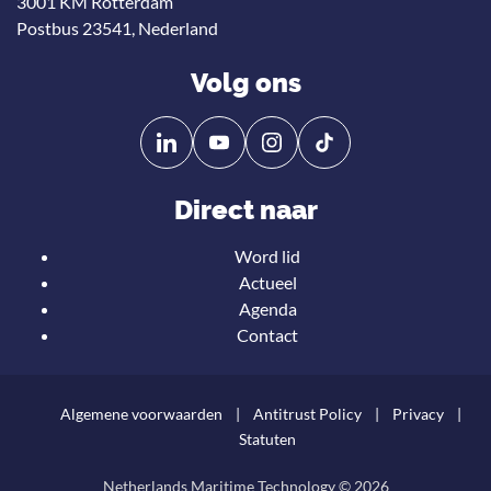
3001 KM Rotterdam
Postbus 23541, Nederland
Volg ons
Volg
Volg
ons
ons
op
op
Direct naar
Linkedin
YouTube
Word lid
Actueel
Agenda
Contact
Algemene voorwaarden
Antitrust Policy
Privacy
Statuten
Onze nieuwsbrief
Netherlands Maritime Technology © 2026