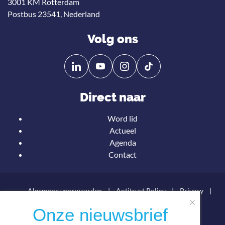
3001 KM Rotterdam
Postbus 23541, Nederland
Volg ons
Volg
Volg
ons
ons
op
op
Direct naar
Linkedin
YouTube
Word lid
Onze nieuwsbrief
Actueel
ontvangen?
Agenda
Contact
Algemene voorwaarden
Antitrust Policy
Privacy
Statuten
Netherlands Maritime Technology © 2026