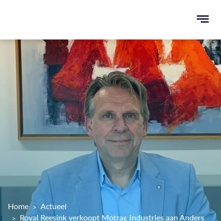
Ope
men
u
ken
Home
Actueel
Royal Reesink verkoopt Motrac Industries aan Anders