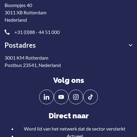
Boompjes 40
3011 XB Rotterdam
Nederland
+31 (0)88 - 44 51 000
Postadres
3001 KM Rotterdam
Postbus 23541, Nederland
Volg ons
Volg
Volg
ons
ons
op
op
Direct naar
Linkedin
YouTube
Word lid van het netwerk dat de sector versterkt
Actueel