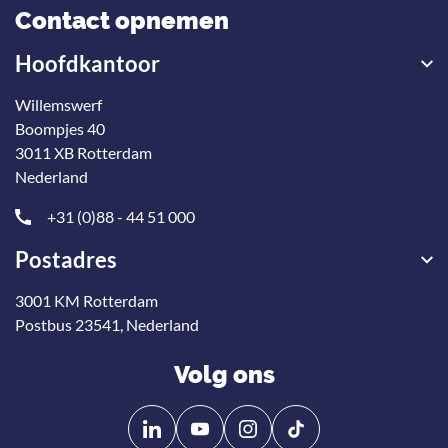
Contact opnemen
Hoofdkantoor
Willemswerf
Boompjes 40
3011 XB Rotterdam
Nederland
+31 (0)88 - 44 51 000
Postadres
3001 KM Rotterdam
Postbus 23541, Nederland
Volg ons
Volg
Volg
ons
ons