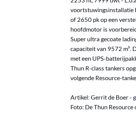
2253 nt, 7999 dwt - L.o.a.
voortstuwingsinstallatie
of 2650 pk op een verste
hoofdmotor is voorbereid
Super ultra gecoate ladin
capaciteit van 9572 m³. 
met een UPS-batterijpakk
Thun R-class tankers op
volgende Resource-tanker
Artikel: Gerrit de Boer -
g
Foto: De Thun Resource o