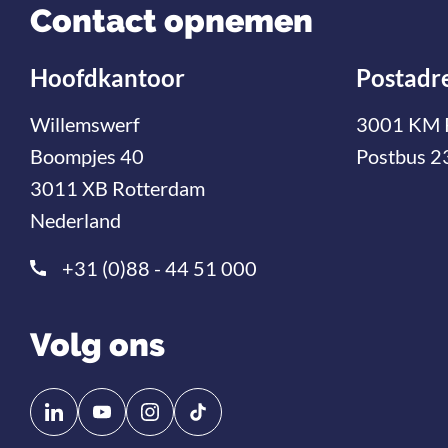
Contact opnemen
Hoofdkantoor
Postadr
Willemswerf
3001 KM 
Boompjes 40
Postbus 2
3011 XB Rotterdam
Nederland
+31 (0)88 - 44 51 000
Volg ons
Volg
Volg
ons
ons