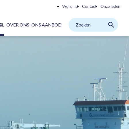
Word lid
Contact
Onze leden
Zoeken
EL
OVER ONS
ONS AANBOD
M
Zoeken
binnen
website