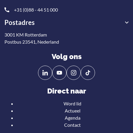
+31 (0)88 - 44 51 000
Postadres
3001 KM Rotterdam
Postbus 23541, Nederland
Volg ons
Volg
Volg
ons
ons
op
op
Direct naar
Linkedin
YouTube
Word lid
Actueel
Agenda
Contact