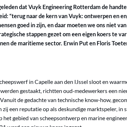
r geleden dat Vuyk Engineering Rotterdam de handt
heid: “terug naar de kern van Vuyk: ontwerpen en e
mensen goed in zijn, en daar moeten we ons niet van 
strategische stappen gezet om een eigen koers te va
nnen de maritieme sector. Erwin Put en Floris Toete
heepswerf in Capelle aan den IJssel sloot en waarme
werden gestaakt, richtten oud-medewerkers een nie
 Vanuit de gedachte van technische know-how, gecom
zij een reputatie op als deskundige marktspeler, in 
op het gebied van scheepsontwerp en marine engineeri