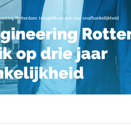
eering Rotterdam: terugblik op drie jaar onafhankelijkheid
gineering Rotte
k op drie jaar
kelijkheid