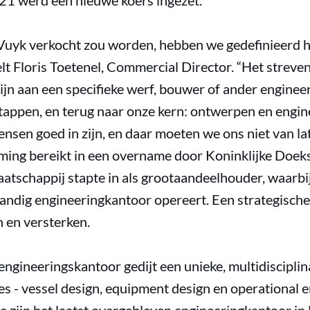
021 werd een nieuwe koers ingezet.
 Vuyk verkocht zou worden, hebben we gedefinieerd 
elt Floris Toetenel, Commercial Director. “Het streve
zijn aan een specifieke werf, bouwer of ander engine
appen, en terug naar onze kern: ontwerpen en engi
ensen goed in zijn, en daar moeten we ons niet van lat
ng bereikt in een overname door Koninklijke Doek
atschappij stapte in als grootaandeelhouder, waarbi
andig engineeringkantoor opereert. Een strategische
 en versterken.
ngineeringskantoor gedijt een unieke, multidiscipli
ies - vessel design, equipment design en operational 