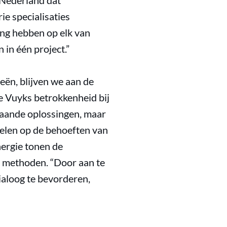
 Nederland dat
ie specialisaties
ing hebben op elk van
in één project.”
eën, blijven we aan de
e Vuyks betrokkenheid bij
taande oplossingen, maar
pelen op de behoeften van
nergie tonen de
e methoden. “Door aan te
ialoog te bevorderen,