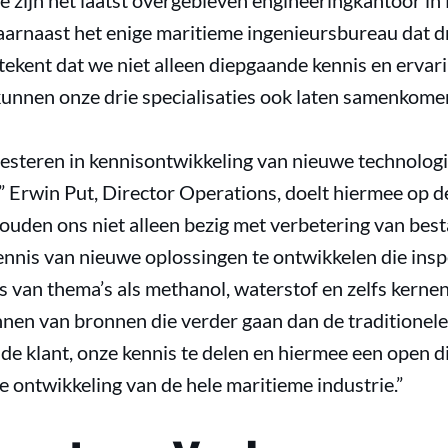
 zijn het laatst overgebleven engineeringkantoor in
 daarnaast het enige maritieme ingenieursbureau dat dr
tekent dat we niet alleen diepgaande kennis en ervar
unnen onze drie specialisaties ook laten samenkomen 
esteren in kennisontwikkeling van nieuwe technologi
” Erwin Put, Director Operations, doelt hiermee op d
ouden ons niet alleen bezig met verbetering van bes
ennis van nieuwe oplossingen te ontwikkelen die ins
s van thema’s als methanol, waterstof en zelfs kerne
nnen van bronnen die verder gaan dan de traditionel
 de klant, onze kennis te delen en hiermee een open d
e ontwikkeling van de hele maritieme industrie.”