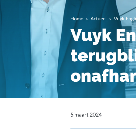
Home
Actueel
Vuyk Engin
Vuyk En
terugbli
onafhan
5 maart 2024