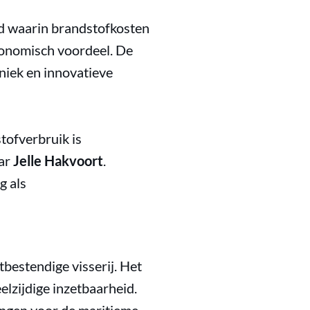
ijd waarin brandstofkosten
economisch voordeel. De
iek en innovatieve
tofverbruik is
aar
Jelle Hakvoort
.
g als
estendige visserij. Het
lzijdige inzetbaarheid.