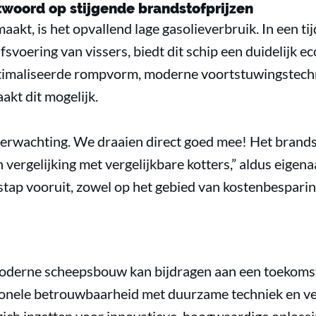
ntwoord op stijgende brandstofprijzen
akt, is het opvallend lage gasolieverbruik. In een t
svoering van vissers, biedt dit schip een duidelijk 
timaliseerde rompvorm, moderne voortstuwingstechn
aakt dit mogelijk.
erwachting. We draaien direct goed mee! Het brands
in vergelijking met vergelijkbare kotters,” aldus eigen
tap vooruit, zowel op het gebied van kostenbesparin
oderne scheepsbouw kan bijdragen aan een toekomstb
onele betrouwbaarheid met duurzame techniek en vee