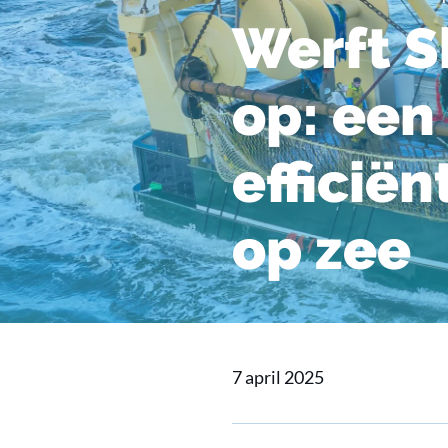
Werft S
op: een
efficië
op zee
7 april 2025