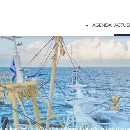
AGENDA
ACTUE
building levert Z-575 op: een toonbeeld van efficiëntie en bet