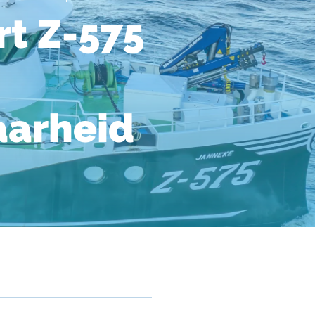
rt Z-575
aarheid