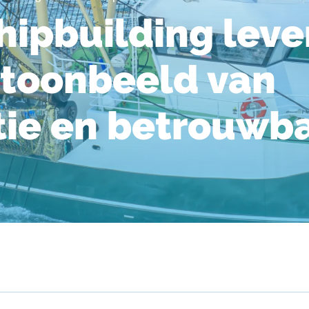
hipbuilding leve
 toonbeeld van
ntie en betrouwb