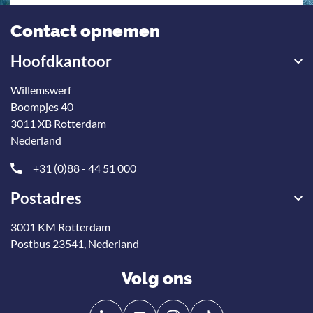
Contact opnemen
Hoofdkantoor
Willemswerf
Boompjes 40
3011 XB Rotterdam
Nederland
+31 (0)88 - 44 51 000
Postadres
3001 KM Rotterdam
Postbus 23541, Nederland
Volg ons
Volg
Volg