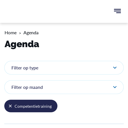
Ope
men
u
Home
Agenda
ken
Agenda
Filter op type
Filter op maand
Competentietraining