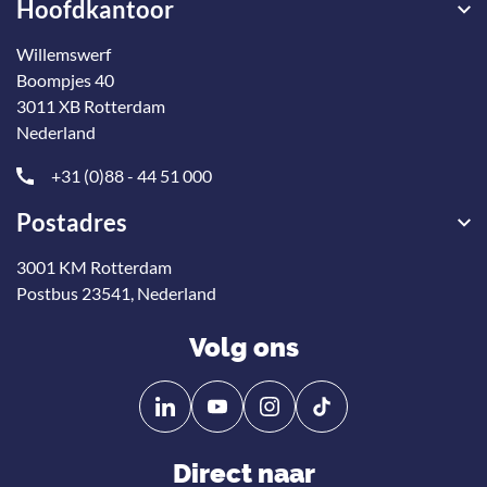
Hoofdkantoor
Willemswerf
Boompjes 40
3011 XB Rotterdam
Nederland
+31 (0)88 - 44 51 000
Postadres
3001 KM Rotterdam
Postbus 23541, Nederland
Volg ons
Volg
Volg
ons
ons
op
op
Direct naar
Linkedin
YouTube