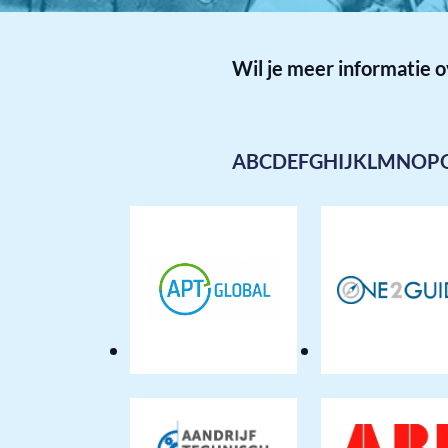
Wil je meer informatie 
A
B
C
D
E
F
G
H
I
J
K
L
M
N
O
P
APT
12Gu
Global
Marine
and
Offshore