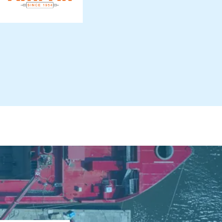
Ampak
BV
de