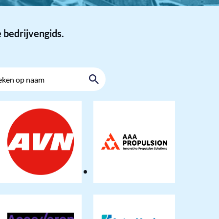
 bedrijvengids.
Zoeken
A.
AAA
van
Propulsion
Nieuwenhuizen
en
Zn