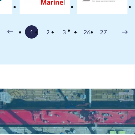
as
Alphatron
Aluland
neering
Marine
BV
BV
Volgen
...
1
2
3
26
27
Vorige