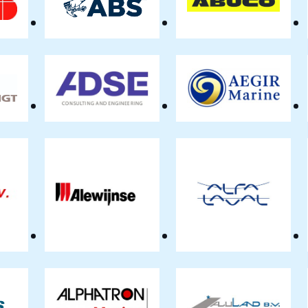
ABS
Abuco
BV
ADSE
AEGIR-
Marine
GT
BV
on
Alewijnse
Alfa
Netherlands
Laval
BV
Benelux
BV