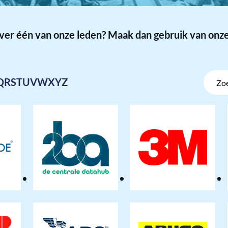
over één van onze leden? Maak dan gebruik van onze
Zoek
Q
R
S
T
U
V
W
X
Y
Z
op
naam
ide
2ba
3M