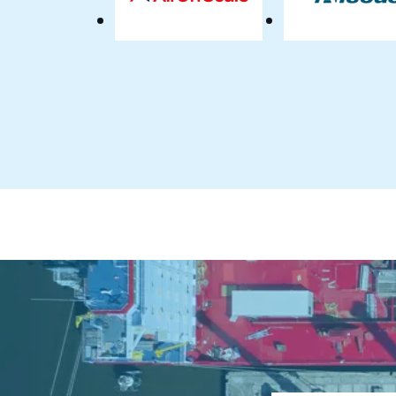
AllOnScale
Allse
B.V.
Engi
BV