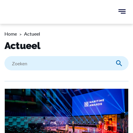
Ope
men
u
Home
Actueel
ken
Actueel
Zoeke