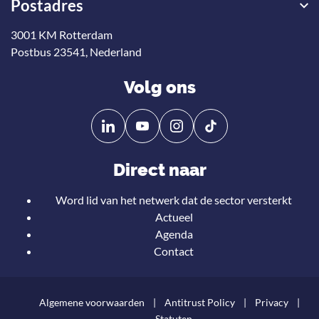
Postadres
3001 KM Rotterdam
Postbus 23541, Nederland
Volg ons
Volg
Volg
ons
ons
op
op
Direct naar
Linkedin
YouTube
Word lid van het netwerk dat de sector versterkt
Actueel
Agenda
Contact
Algemene voorwaarden
Antitrust Policy
Privacy
Statuten