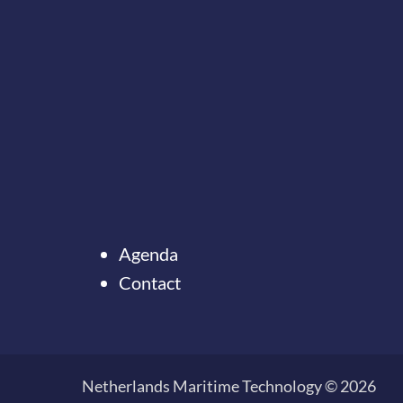
Agenda
Contact
Onze nieuwsbrief
Ter
naar
ontvangen?
de
Netherlands Maritime Technology © 2026
top