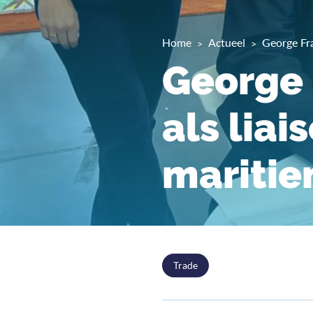
Home
Actueel
George Fr
George 
als lia
maritie
Trade