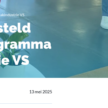
akindustrie VS
steld
rogramma
ie VS
13 mei 2025