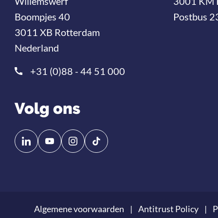
Willemswerf
3001 KM 
Boompjes 40
Postbus 2
3011 XB Rotterdam
Nederland
+31 (0)88 - 44 51 000
Volg ons
Volg
Volg
ons
ons
op
op
Linkedin
YouTube
Algemene voorwaarden
Antitrust Policy
P