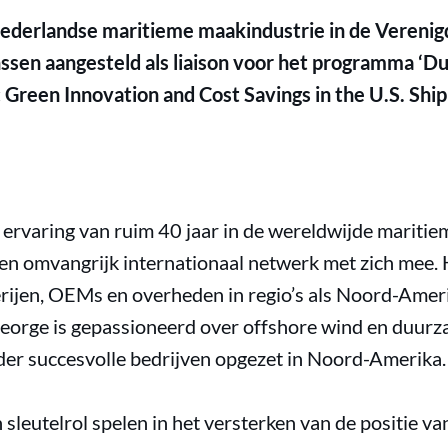
derlandse maritieme maakindustrie in de Verenigd
nssen aangesteld als liaison voor het programma ‘D
 Green Innovation and Cost Savings in the U.S. Shi
ervaring van ruim 40 jaar in de wereldwijde maritie
een omvangrijk internationaal netwerk met zich mee.
ijen, OEMs en overheden in regio’s als Noord-Amer
George is gepassioneerd over offshore wind en duurz
der succesvolle bedrijven opgezet in Noord-Amerika.
n sleutelrol spelen in het versterken van de positie 