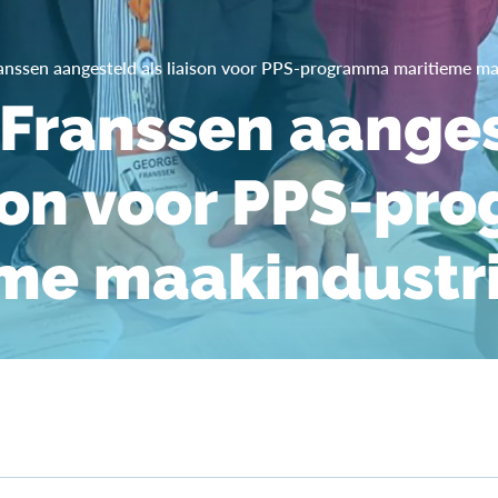
anssen aangesteld als liaison voor PPS-programma maritieme ma
Franssen aange
ison voor PPS-p
me maakindustr