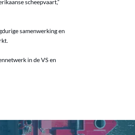
erikaanse scheepvaart,”
ngdurige samenwerking en
kt.
ennetwerk in de VS en