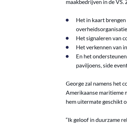
maakbedrijven in de VS. 
Het in kaart brengen
overheidsorganisatie
Het signaleren van c
Het verkennen van in
En het ondersteunen 
paviljoens, side even
George zal namens het co
Amerikaanse maritieme ma
hem uitermate geschikt o
“Ik geloof in duurzame r