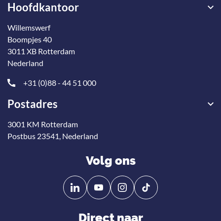
Hoofdkantoor
Willemswerf
Boompjes 40
3011 XB Rotterdam
Nederland
+31 (0)88 - 44 51 000
Postadres
3001 KM Rotterdam
Postbus 23541, Nederland
Volg ons
Volg
Volg
ons
ons
op
op
Direct naar
Linkedin
YouTube