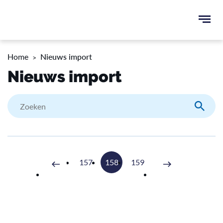
Ope
men
u
Home
Nieuws import
ken
Nieuws import
Zoeke
157
158
159
Volgende
Vorige