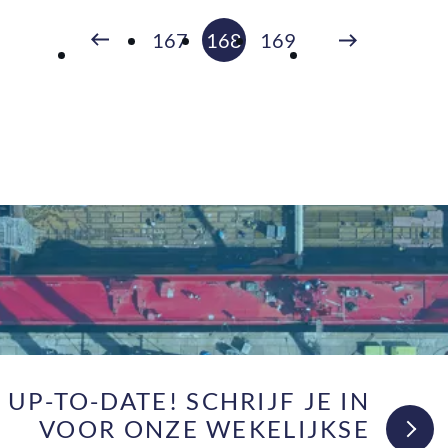
Volgende
167
168
169
Vorige
F UP-TO-DATE! SCHRIJF JE IN
VOOR ONZE WEKELIJKSE