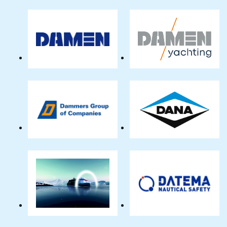
Components
Marine
Netherlands
Services
BV
Damen
Damen
Shipyards
Yachting
Group
BV
-
Amels
Dammers
Dana
Group
SAC
Benelux
B.V.
Danfoss
Datema
BV
Nautical
Safety