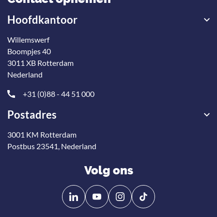
Hoofdkantoor
Willemswerf
Boompjes 40
3011 XB Rotterdam
Nederland
+31 (0)88 - 44 51 000
Postadres
3001 KM Rotterdam
Postbus 23541, Nederland
Volg ons
Volg
Volg
ons
ons
op
op