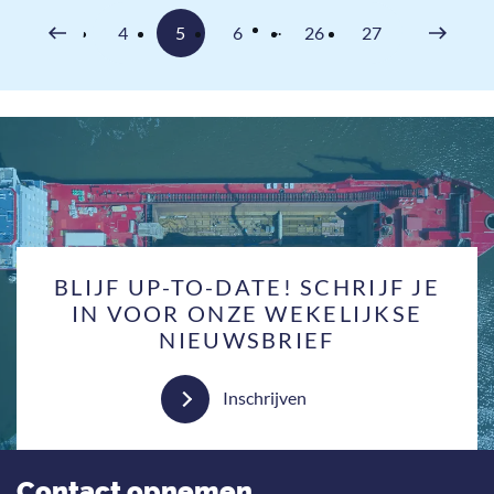
Volgende
...
4
5
6
26
27
Vorige
BLIJF UP-TO-DATE! SCHRIJF JE
IN VOOR ONZE WEKELIJKSE
NIEUWSBRIEF
Inschrijven
Contact opnemen