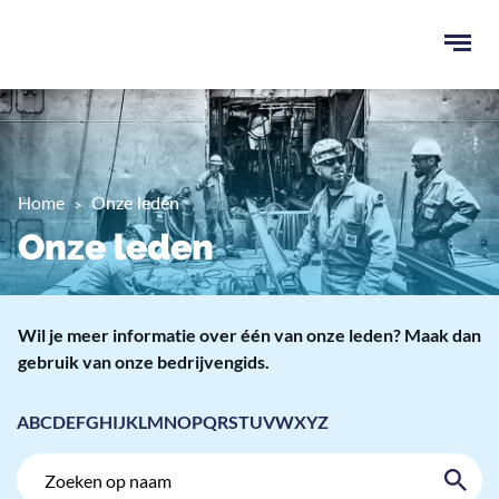
Ope
men
u
ken
Home
Onze leden
Onze leden
Wil je meer informatie over één van onze leden? Maak dan
gebruik van onze bedrijvengids.
A
B
C
D
E
F
G
H
I
J
K
L
M
N
O
P
Q
R
S
T
U
V
W
X
Y
Z
Zoek
Zoek
op