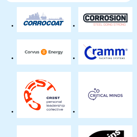
naam
Corrocoat
Corrosion
Benelux
BV
Corvus
Cramm
Energy
Yachting
BV
Systems
BV
Crest
Critical
Collective
Minds
Project
BV