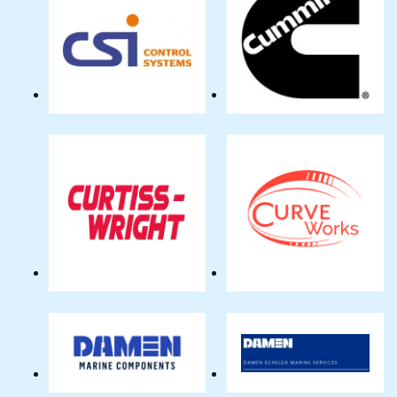
CSI
Cummins
Control
Holland
Systems
BV
Curtiss-
Curve
Wright
Works
-
BV
EST
Group
BV
Damen
Damen
Marine
Schelde